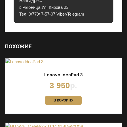
Наш адрес:
и
г. Рыбница Ул. Кирова 93
е
Тел. 0/779/ 7-57-07 Viber/Telegram
й
и
в
р
ПОХОЖИЕ
а
с
с
р
о
Lenovo IdeaPad 3
ч
3 950
р.
к
у
В КОРЗИНУ
.