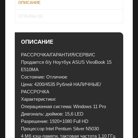
и
ОПИСАНИЕ
и
,
ОТЗЫВЫ (0)
к
о
н
ОПИСАНИЕ
д
и
РАССРОЧКА/ГАРАНТИЯ/СЕРВИС
ц
Продается б/у Ноутбук ASUS VivoBook 15
и
E510MA
о
Состояние: Отличное
н
Цена: 4200/4535 Рублей НАЛИЧНЫЕ/
е
РАССРОЧКА
р
Характеристики:
ы
Операционная система: Windows 11 Pro
и
Диагональ: дюймов: 15,6 LED
э
Разрешение: 1920×1080 Full HD
л
Процессор Intel Pentium Silver N5030
е
4 Mб кэш-памяти, тактовая частота 1,10 ГГц