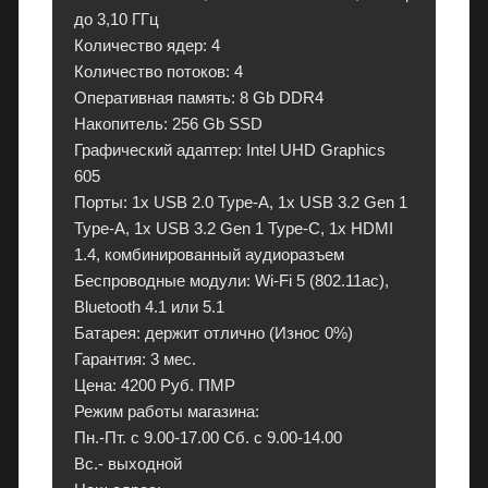
к
до 3,10 ГГц
т
Количество ядер: 4
р
Количество потоков: 4
о
Оперативная память: 8 Gb DDR4
н
Накопитель: 256 Gb SSD
и
Графический адаптер: Intel UHD Graphics
к
605
у
Порты: 1x USB 2.0 Type-A, 1x USB 3.2 Gen 1
в
Type-A, 1x USB 3.2 Gen 1 Type-C, 1x HDMI
П
1.4, комбинированный аудиоразъем
М
Беспроводные модули: Wi-Fi 5 (802.11ac),
Р
Bluetooth 4.1 или 5.1
с
Батарея: держит отлично (Износ 0%)
г
Гарантия: 3 мес.
а
Цена: 4200 Руб. ПМР
р
Режим работы магазина:
а
Пн.-Пт. с 9.00-17.00 Сб. с 9.00-14.00
н
Вс.- выходной
т