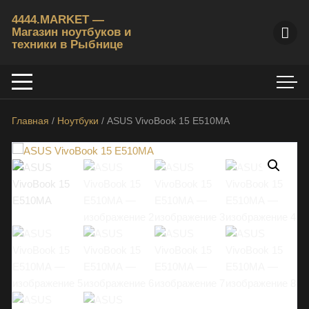
Перейти
4444.MARKET —
к
Магазин ноутбуков и
содержимому
техники в Рыбнице
К
у
п
и
Главная
/
Ноутбуки
/ ASUS VivoBook 15 E510MA
т
ь
б
/
у
н
о
у
т
б
у
к