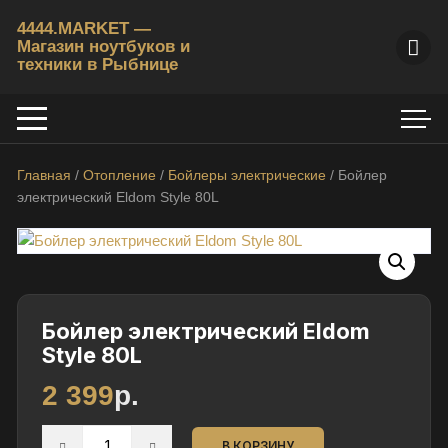
Перейти
4444.MARKET —
к
Магазин ноутбуков и
содержимому
техники в Рыбнице
К
у
п
и
Главная
/
Отопление
/
Бойлеры электрические
/ Бойлер
т
электрический Eldom Style 80L
ь
б
/
у
н
о
Бойлер электрический Eldom
у
Style 80L
т
2 399
р.
б
у
Количество
к
В КОРЗИНУ