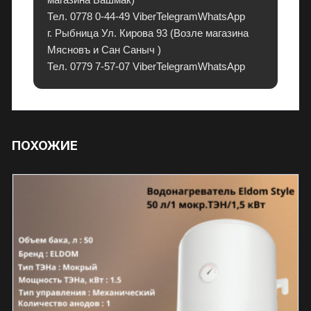
и
Тел. 0778 0-44-49 ViberTelegramWhatsApp
е
г. Рыбница Ул. Кирова 93 (Возле магазина
й
Мясновъ и Сан Саныч )
и
Тел. 0779 7-57-07 ViberTelegramWhatsApp
в
р
а
с
ПОХОЖИЕ
с
р
о
ч
к
у
.