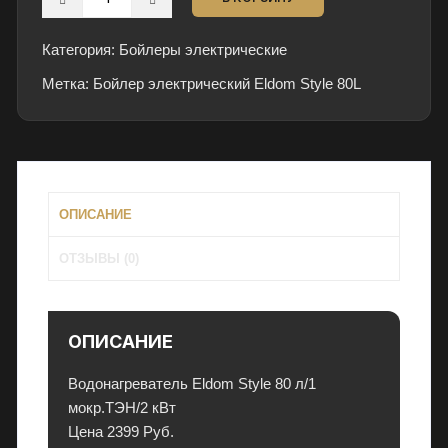
товара
и
Бойлер
в
Категория:
Бойлеры электрические
электрический
и
Метка:
Eldom
Бойлер электрический Eldom Style 80L
д
Style
е
80L
а
л
ь
н
ОПИСАНИЕ
о
ОТЗЫВЫ (0)
м
с
о
с
ОПИСАНИЕ
т
о
Водонагреватель Eldom Style 80 л/1
я
мокр.ТЭН/2 кВт
н
Цена 2399 Руб.