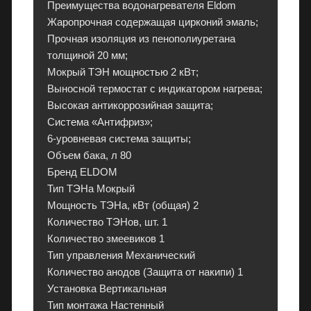
и
Преимущества водонагревателя Eldom
и
Жаропрочная содержащая цирконий эмаль;
,
Прочная изоляция из пенополиуретана
к
толщиной 20 мм;
о
Мокрый ТЭН мощностью 2 кВт;
н
Выносной термостат с индикатором нагрева;
д
Высокая антикоррозийная защита;
и
Система «Антифриз»;
ц
6-уровневая система защиты;
и
Объем бака, л 80
о
Бренд ELDOM
н
Тип ТЭНа Мокрый
е
Мощность ТЭНа, кВт (общая) 2
р
Количество ТЭНов, шт. 1
ы
Количество змеевиков 1
и
Тип управления Механический
э
Количество анодов (Защита от накипи) 1
л
Установка Вертикальная
е
Тип монтажа Настенный