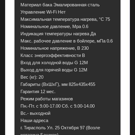
к
Материал бака Эмалированная сталь
т
Управление Wi-Fi Нет
р
Максимальная температура нагрева, °С 75
о
Номинальное давление, Mpa 0.6
н
Индикация температуры нагрева Да
и
Макс. рабочее давление в бойлере, мПа 0.6
к
Номинальное напряжение, В 230
у
Класс энергоэффективности B
в
Вход для холодной воды G 12М
П
Выход для горячей воды G 12М
М
Вес (кг): 20
Р
Габариты (ВхШхГ), мм 825x435x455
с
Гарантия 12 мес.
г
Режим работы магазинов
а
Пн.-Пт. с 9.00-17.00 Сб. с 9.00-14.00
р
Вс.- выходной
а
Наши адреса
н
г. Тирасполь Ул. 25 Октября 97 (Возле
т
магазина Башмак)