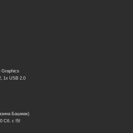
 Graphics
, 1x USB 2.0
газина Башмак)
 Сб. с !5!