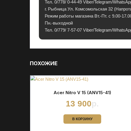
Тел. 0/778/ 0-44-49 Viber/Telegram/WhatsAp
н
г. Рыбница Ул. Комсомольская 32 (Напрот
т
Режим работы магазина Вт.-Пт. с 9.00-17.00
и
Пн.-выходной
е
Тел. 0/779/ 7-57-07 Viber/Telegram/WhatsAp
й
и
в
р
а
ПОХОЖИЕ
с
с
р
о
Acer Nitro V 15 (ANV15-41)
ч
13 900
р.
к
у
.
В КОРЗИНУ