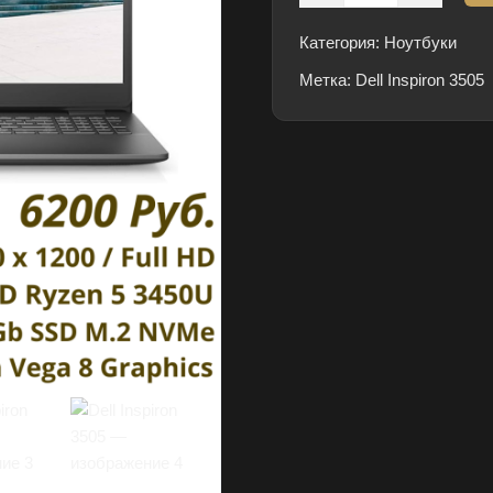
товара
Dell
Категория:
Ноутбуки
Inspiron
Метка:
3505
Dell Inspiron 3505