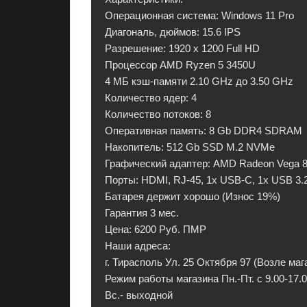
л
Операционная система: Windows 11 Pro
е
Диагональ, дюймов: 15.6 IPS
к
Разрешение: 1920 x 1200 Full HD
т
Процессор AMD Ryzen 5 3450U
р
4 МБ кэш-памяти 2.10 GHz до 3.50 GHz
о
Количество ядер: 4
н
Количество потоков: 8
и
Оперативная память: 8 Gb DDR4 SDRAM
к
Накопитель: 512 Gb SSD M.2 NVMe
у
Графический адаптер: AMD Radeon Vega 8
в
Порты: HDMI, RJ-45, 1x USB-C, 1x USB 3.2
П
Батарея держит хорошо (Износ 19%)
М
Гарантия 3 мес.
Р
Цена: 6200 Руб. ПМР
с
Наши адреса:
г
г. Тирасполь Ул. 25 Октября 97 (Возле ма
а
Режим работы магазина Пн.-Пт. с 9.00-17.00
р
Вс.- выходной
а