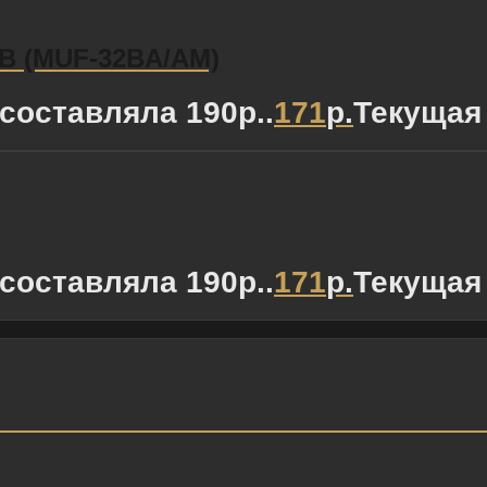
GB (MUF-32BA/AM)
составляла 190р..
171
р.
Текущая 
составляла 190р..
171
р.
Текущая 