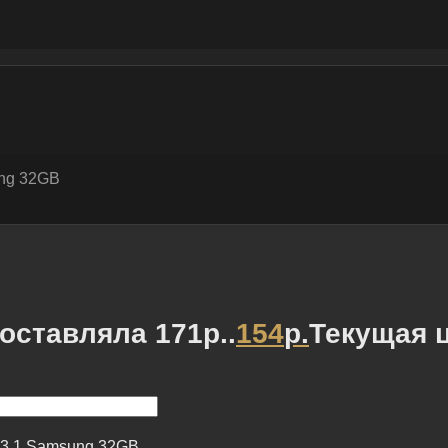
ng 32GB
оставляла 171р..
154
р.
Текущая ц
3.1 Samsung 32GB