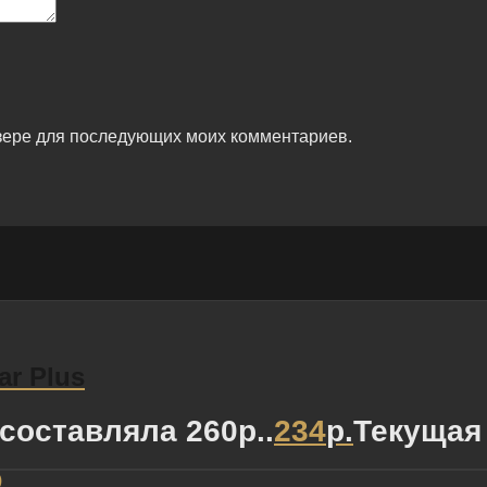
аузере для последующих моих комментариев.
r Plus
составляла 260р..
234
р.
Текущая 