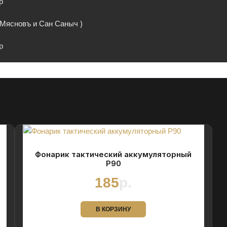
p
а Мясновъ и Сан Саныч )
p
Фонарик тактический аккумуляторный
P90
185
р.
В КОРЗИНУ