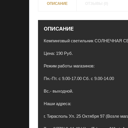
я
ОПИСАНИЕ
ОТЗЫВЫ (0)
н
и
и
ОПИСАНИЕ
,
к
Кемпинговый светильник СОЛНЕЧНАЯ С
о
н
Цена: 190 Руб.
д
и
Режим работы магазинов:
ц
и
Пн.-Пт. с 9.00-17.00 Сб. с 9.00-14.00
о
н
Вс.- выходной.
е
Наши адреса:
р
ы
г. Тирасполь Ул. 25 Октября 97 (Возле ма
и
э