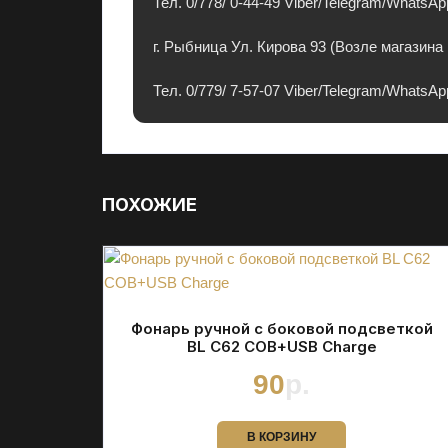
Тел. 0/778/ 0-44-49 Viber/Telegram/WhatsAp
л
е
г. Рыбница Ул. Кирова 93 (Возле магазин
к
т
Тел. 0/779/ 7-57-07 Viber/Telegram/WhatsAp
р
о
н
и
ПОХОЖИЕ
к
у
в
П
М
Р
Фонарь ручной с боковой подсветкой
BL C62 COB+USB Charge
с
г
90
р.
а
р
В КОРЗИНУ
а