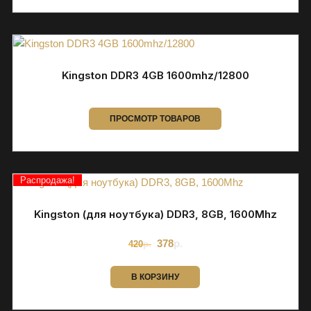
и
е
й
и
Kingston DDR3 4GB 1600mhz/12800
в
р
а
ПРОСМОТР ТОВАРОВ
с
с
р
Распродажа!
о
ч
Kingston (для ноутбука) DDR3, 8GB, 1600Mhz
к
у
Первоначальная
Текущая
378
р.
420
р.
цена
цена:
.
составляла
378р..
420р..
В КОРЗИНУ