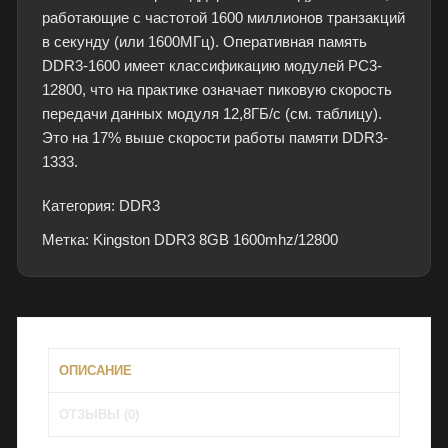
работающие с частотой 1600 миллионов транзакций
и
в секунду (или 1600МГц). Оперативная память
в
DDR3-1600 имеет классификацию модулей PC3-
и
12800, что на практике означает пиковую скорость
д
передачи данных модуля 12,8ГБ/с (см. таблицу).
е
Это на 17% выше скорости работы памяти DDR3-
а
1333.
л
ь
Категория:
DDR3
н
о
Метка:
Kingston DDR3 8GB 1600mhz/12800
м
с
о
с
т
ОПИСАНИЕ
о
я
ОТЗЫВЫ (0)
н