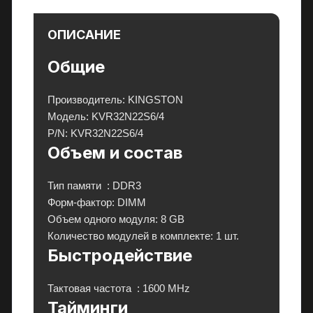
и
и
ОПИСАНИЕ
,
к
Общие
о
н
Производитель:
KINGSTON
д
Модель:
KVR32N22S6/4
и
P/N:
KVR32N22S6/4
ц
Объем и состав
и
о
Тип памяти
:
DDR3
н
Форм-фактор:
DIMM
е
Объем одного модуля: 8
GB
р
Количество модулей в комплекте:
1 шт.
ы
Быстродействие
и
э
Тактовая частота
: 1600
MHz
л
Тайминги
е