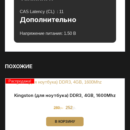
к
т
CAS Latency (CL)
: 11
р
Дополнительно
о
н
Напряжение питания:
1.50 В
и
к
у
в
ПОХОЖИЕ
П
М
Р
Распродажа!
с
г
Kingston (для ноутбука) DDR3, 4GB, 1600Mhz
а
Первоначальная
Текущая
252
р.
280
р.
р
цена
цена:
составляла
252р..
а
280р..
В КОРЗИНУ
н
т