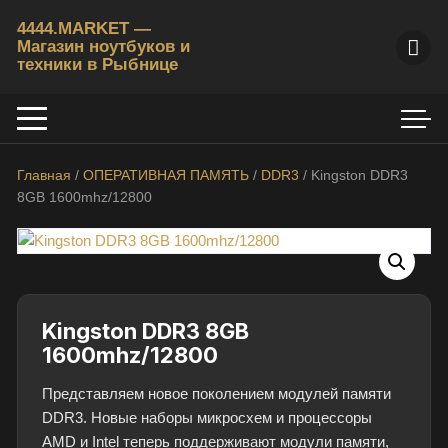
Перейти
4444.MARKET —
к
Магазин ноутбуков и
содержимому
техники в Рыбнице
К
у
п
и
Главная
/
ОПЕРАТИВНАЯ ПАМЯТЬ
/
DDR3
/ Kingston DDR3
т
8GB 1600mhz/12800
ь
б
/
у
н
о
Kingston DDR3 8GB
у
1600mhz/12800
т
Представляем новое поколением модулей памяти
б
DDR3. Новые наборы микросхем и процессоры
у
AMD и Intel теперь поддерживают модули памяти,
к