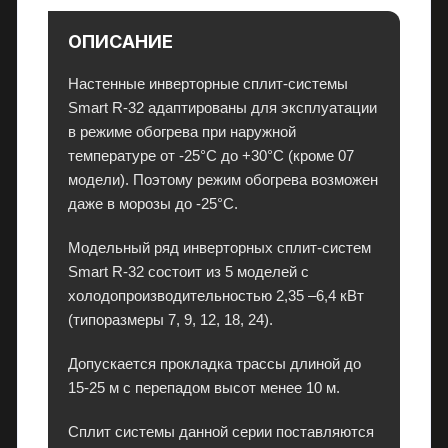
и
и
ОПИСАНИЕ
,
к
Настенные инверторные сплит-системы
о
Smart R-32 адаптированы для эксплуатации
н
в режиме обогрева при наружной
д
температуре от -25°C до +30°C (кроме 07
и
модели). Поэтому режим обогрева возможен
ц
даже в морозы до -25°C.
и
о
Модельный ряд инверторных сплит-систем
н
Smart R-32 состоит из 5 моделей с
е
холодопроизводительностью 2,35 –6,4 кВт
р
(типоразмеры 7, 9, 12, 18, 24).
ы
Допускается прокладка трассы длиной до
и
15-25 м с перепадом высот менее 10 м.
э
л
Сплит системы данной серии поставляются
е