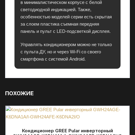
в минималистическом корпусе с белой
к
светодиодной индикацией. Также,
т
особенностью моделей серии есть скрытая
р
за слоем пластика съемная передняя
о
панель и пульт с LED-подсветкой дисплея.
н
и
Управлять кондиционером можно не только
к
с пульта ДУ, но и через Wi-Fi со своего
у
смартфона с системой Android.
в
П
М
Р
с
ПОХОЖИЕ
г
а
р
а
н
Кондиционер GREE Pular инверторный
т