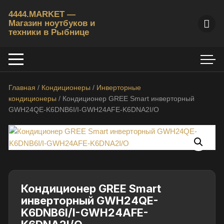
Перейти
4444.MARKET —
к
Магазин ноутбуков и
содержимому
техники в Рыбнице
К
у
п
и
Главная
/
Кондиционеры
/
Инверторные
т
кондиционеры
/ Кондиционер GREE Smart инверторный
ь
GWH24QE-K6DNB6I/I-GWH24AFE-K6DNA2I/O
б
/
у
н
о
у
Кондиционер GREE Smart
т
инверторный GWH24QE-
б
K6DNB6I/I-GWH24AFE-
у
к