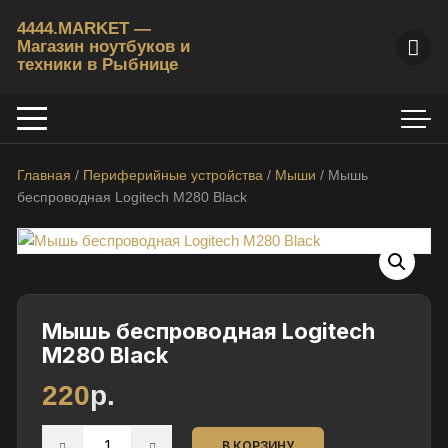
Перейти
4444.MARKET —
к
Магазин ноутбуков и
содержимому
техники в Рыбнице
К
у
п
и
Главная
/
Периферийные устройства
/
Мыши
/ Мышь
т
беспроводная Logitech M280 Black
ь
б
/
у
н
о
Мышь беспроводная Logitech
у
M280 Black
т
220
р.
б
у
Количество
к
В КОРЗИНУ