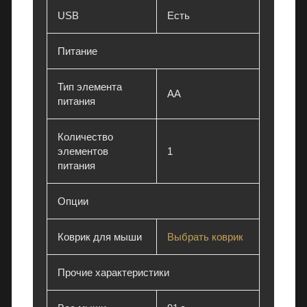
к
USB
Есть
т
р
Питание
о
н
Тип элемента
и
AA
питания
к
у
Количество
в
элементов
1
П
питания
М
Р
Опции
с
г
Коврик для мыши
Выбрать коврик
а
р
а
Прочие характеристики
н
т