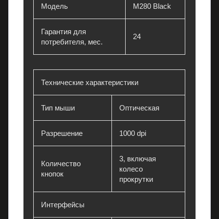
и
Модель
M280 Black
и
,
Гарантия для
24
к
потребителя, мес.
о
н
д
Технические характеристики
и
ц
Тип мыши
Оптическая
и
о
н
Разрешение
1000 dpi
е
р
3, включая
Количество
ы
колесо
кнопок
и
прокрутки
э
л
Интерфейсы
е