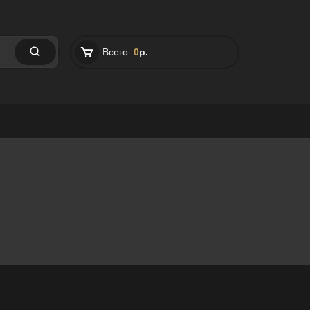
Всего:
0
р.