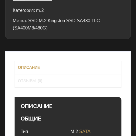
и
SSD
и
Категория:
m.2
M.2
,
Метка:
Kingston
SSD M.2 Kingston SSD SA480 TLC
к
(SA400M8/480G)
SSD
о
SA480
н
TLC
д
(SA400M8/480G)
и
ц
и
ОПИСАНИЕ
о
ОТЗЫВЫ (0)
н
е
р
ы
ОПИСАНИЕ
и
ОБЩИЕ
э
л
Тип M.2
SATA
е