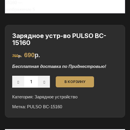
и
в
и
д
е
Зарядное устр-во PULSO BC-
а
15160
л
Первоначальная
Текущая
690
р.
ь
760
р.
цена
цена:
составляла
690р..
н
760р..
Бесплатная доставка по Приднестровью!
о
м
Количество
В КОРЗИНУ
с
товара
о
Зарядное
с
Категория:
Зарядное устройство
устр-
т
Метка:
во
PULSO BC-15160
о
PULSO
я
BC-
н
15160