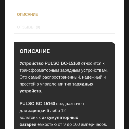
и
и
ОПИСАНИЕ
,
к
ОТЗЫВЫ (0)
о
н
д
и
ОПИСАНИЕ
ц
Устройство PULSO BC-15160
относится к
и
трансформаторным зарядным устройствам.
о
Это самый распространенный, надежный и
н
простой в управлении тип
зарядных
е
устройств
.
р
ы
PULSO BC-15160
предназначен
и
для
зарядки
6 либо 12
э
вольтовых
аккумуляторных
л
батарей
емкостью от 9 до 160 ампер-часов.
е