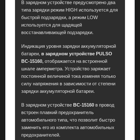
В зарядном устройстве предусмотрено два
к
типа зарядки режим HIGH используется для
т
быстрой подзарядки, а режим LOW
р
используется для щадящей
о
восстанавливающей подзарядки.
н
и
Индикация уровня зарядки аккумуляторной
к
батареи,
в зарядном устройстве PULSO
у
BC-15160,
отображается на встроенной
в
шкале амперметра. Устройство заряжает
П
постоянной величиной тока изменяя только
М
силу напряжения в зависимости от степени
Р
зарядки аккумуляторной батареи.
с
г
В зарядном устройстве
BC-15160
в провод
а
встроен плавкий предохранитель
р
автомобильного типа, что позволит быстро
а
заменить его из комплекта автомобильных
н
предохранителей.
т