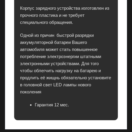
и
Корпус зарядного устройства изготовлен из
е
прочного пластика и не требует
й
специального обращения.
и
в
Одной из причин быстрой разрядки
р
аккумуляторной батареи Вашего
а
автомобиля может стать повышенное
с
потребление электроэнергии штатными
с
электронными устройствами. Для того
р
чтобы облегчить нагрузку на батарею и
о
продлить её жищнь обязательно установите
ч
в головной свет LED лампы нового
к
поколения
у
Гарантия 12 мес.
.