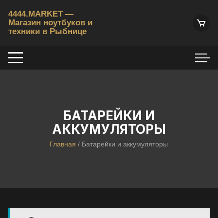
Перейти
4444.MARKET —
к
Магазин ноутбуков и
содержимому
техники в Рыбнице
К
у
п
и
т
ь
б
БАТАРЕЙКИ И
/
АККУМУЛЯТОРЫ
у
Главная
/ Батарейки и аккумуляторы
н
о
у
т
б
у
к