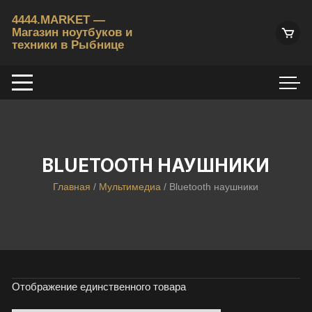
Перейти
4444.MARKET —
к
Магазин ноутбуков и
содержимому
техники в Рыбнице
К
у
п
и
т
ь
б
BLUETOOTH НАУШНИКИ
/
Главная
/
Мультимедиа
/ Bluetooth наушники
у
н
о
у
т
б
Отображение единственного товара
у
к