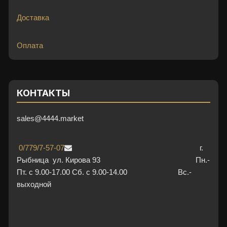
к
Доставка
т
р
о
Оплата
н
и
к
у
КОНТАКТЫ
в
П
sales@4444.market
М
Р
0/779/7-57-07
г.
с
Рыбница ул. Кирова 93 Пн.-
г
Пт. с 9.00-17.00 Сб. с 9.00-14.00 Вс.-
а
выходной
р
а
н
т