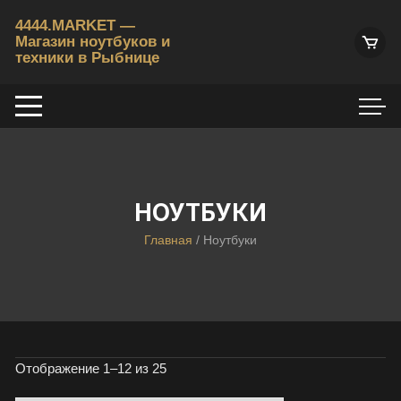
Перейти
4444.MARKET —
к
Магазин ноутбуков и
содержимому
техники в Рыбнице
К
у
п
и
т
ь
б
НОУТБУКИ
/
Главная
/ Ноутбуки
у
н
о
у
т
б
Цены:
Отображение 1–12 из 25
у
по
к