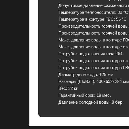
Допустимое давление сжиженного 
н
Температура теплоносителя
: 80 °С
т
Температура в контуре ГВС
: 55 °С
и
Производительность горячей воды 
е
Производительность горячей воды 
й
Макс. давление воды в контуре Г
и
Макс. давление воды в контуре от
в
Патрубок подключения газа
: 3/4
р
Патрубок подключения контура от
а
Патрубок подключения контура Г
с
Диаметр дымохода
: 125 мм
с
Размеры (ШхВхГ)
: 436х692х284 мм
р
Вес
: 32 кг
о
Гарантийный срок
: 18 мес.
ч
Давление холодной воды
: 8 бар
к
у
.