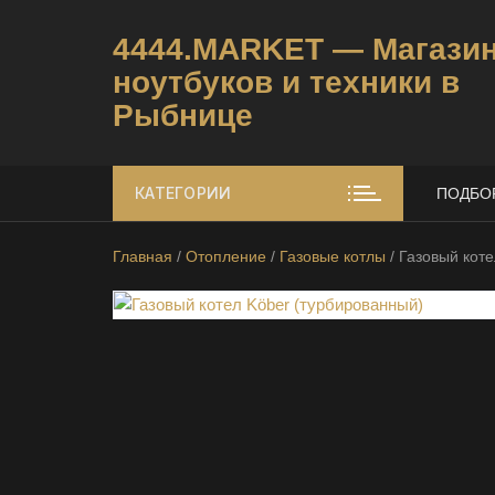
Перейти
к
4444.MARKET — Магази
содержимому
ноутбуков и техники в
Рыбнице
К
у
КАТЕГОРИИ
ПОДБО
п
и
т
Главная
/
Отопление
/
Газовые котлы
/ Газовый кот
ь
б
/
у
н
о
у
т
б