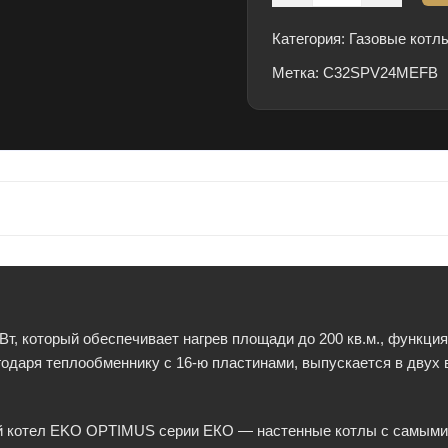
товара
Газовый
Категория:
Газовые котл
котел
Метка:
Köber
C32SPV24MEFB
(турбированный)
Вт, который обеспечивает нагрев площади до 200 кв.м., функ
одаря теплообменнику с 16-ю пластинами, выпускается в двух в
котел EKO OPTIMUS серии ЕКО — настенные котлы с самыми н