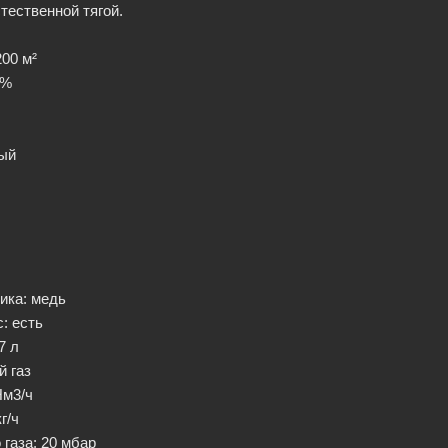
тественной тягой.
200 м²
 %
л
ный
ика
: медь
с
: есть
 7 л
й газ
Нм3/ч
кг/ч
 газа
: 20 мбар