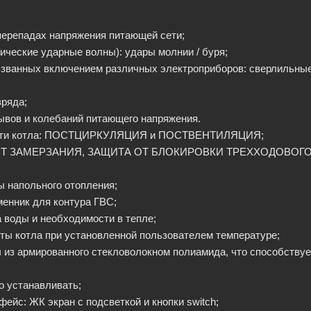
перепадах напряжения питающей сети;
ические ударные волны): удары молнии / буря;
вызванных включением различных электроприборов: сверлильн
зряда;
ывов и колебаний питающего напряжения.
ости котла: ПОСТЦИРКУЛЯЦИЯ и ПОСТВЕНТИЛЯЦИЯ;
ТА ОТ ЗАМЕРЗАНИЯ, ЗАЩИТА ОТ БЛОКИРОВКИ ТРЕХХОДОВОГ
 напольного отопления;
енник для контура ГВС;
 воды и необходимости в тепле;
ты котла при установленной пользователем температуре;
 из армированного стекловолокном полиамида, что способству
о устанавливать;
ейс: ЖК экран с подсветкой и кнопки switch;