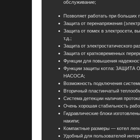
я
обслуживание;
н
Позволяет работать при больших 
и
Защита от перенапряжения (электр
и
Защита от помех в электросети, 
,
т.д.;
к
Защита от электростатического ра
о
Защита от кратковременных перер
н
Функции для повышения надежн
д
Функции защиты котла: ЗАЩИ
и
НАСОСА;
ц
Возможность подключения системы
и
Вторичный пластинчатый теплообм
о
Система детекции наличия протока
н
Очень хорошая стабильность рабо
е
Гидравлические блоки изготовлены
р
накипи;
ы
Компактные размеры — котел легк
и
Удобный для пользователей интерф
э