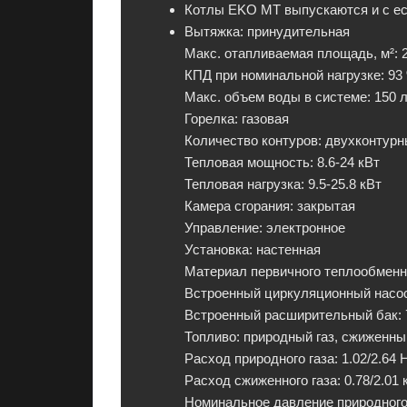
Котлы EKO MT выпускаются и с ес
л
Вытяжка
: принудительная
е
Макс. отапливаемая площадь, м²
: 
к
КПД при номинальной нагрузке
: 93
т
Макс. объем воды в системе
: 150 
р
Горелка
: газовая
о
Количество контуров
: двухконтур
н
Тепловая мощность
: 8.6-24 кВт
и
Тепловая нагрузка
: 9.5-25.8 кВт
к
Камера сгорания
: закрытая
у
Управление
: электронное
в
Установка
: настенная
П
Материал первичного теплообменн
М
Встроенный циркуляционный насо
Р
Встроенный расширительный бак
:
с
Топливо
: природный газ, сжиженны
г
Расход природного газа
: 1.02/2.64 
а
Расход сжиженного газа
: 0.78/2.01 
р
Номинальное давление природного
а