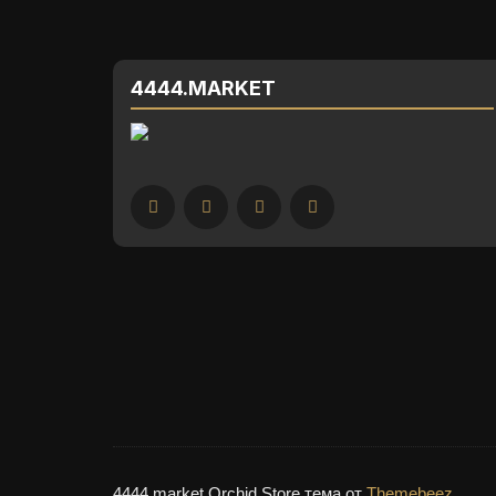
4444.MARKET
4444.market Orchid Store тема от
Themebeez