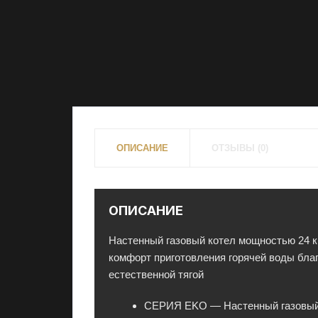
у
к
и
в
и
д
е
а
ОПИСАНИЕ
ОТЗЫВЫ (0)
л
ь
н
о
ОПИСАНИЕ
м
с
Настенный газовый котел мощностью 24 к
о
комфорт приготовления горячей воды благ
с
естественной тягой
т
о
СЕРИЯ EKO — Настенный газовый 