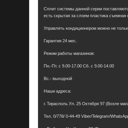
н
Сплит системы данной серии поставляютс
т
есть скрытая за слоем пластика съемная 
и
е
Управлять кондиционером можно не только 
й
и
Гарантия 24 мес.
в
Режим работы магазинов:
р
а
Пн.-Пт. с 9.00-17.00 Сб. с 9.00-14.00
с
с
Вс.- выходной
р
о
Наши адреса:
ч
к
г. Тирасполь Ул. 25 Октября 97 (Возле ма
у
.
Тел. 0/778/ 0-44-49 Viber/Telegram/WhatsAp