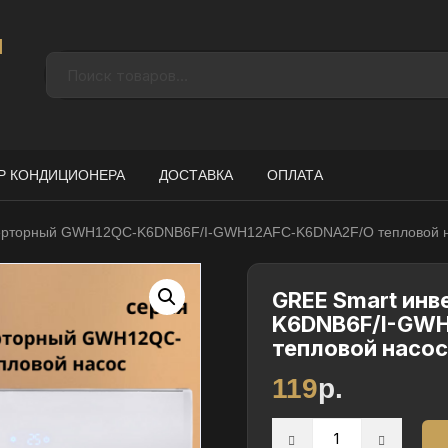
н
Р КОНДИЦИОНЕРА
ДОСТАВКА
ОПЛАТА
верторный GWH12QC-K6DNB6F/I-GWH12AFC-K6DNA2F/O тепловой 
GREE Smart ин
K6DNB6F/I-GW
тепловой насос
119
р.
Количество