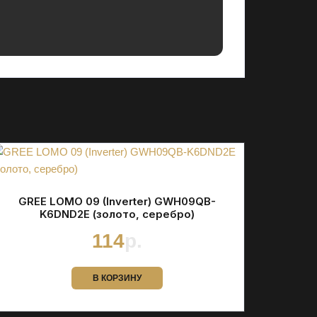
GREE LOMO 09 (Inverter) GWH09QB-
K6DND2E (золото, серебро)
114
р.
В КОРЗИНУ