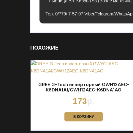
г. Рыбница Ул. Кирова 93 (Возле магазин
Тел. 0/779/ 7-57-07 Viber/Telegram/WhatsAp
ПОХОЖИЕ
GREE G-Tech инверторный GWH12AEC-
K6DNA1AI/GWH12AEC-K6DNA1AO
173
р.
В КОРЗИНУ