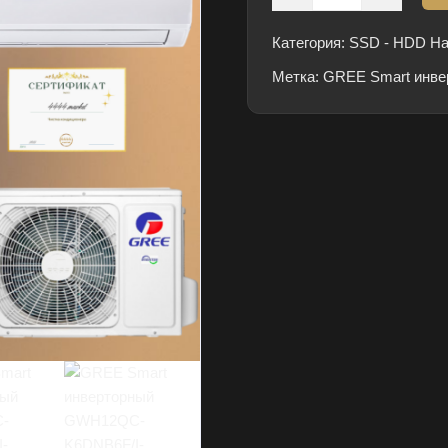
товара
GREE
Категория:
SSD - HDD На
Smart
Метка:
инверторный
GREE Smart инве
GWH12QC-
K6DNB6F/I-
GWH12AFC-
K6DNA2F/O
тепловой
насос