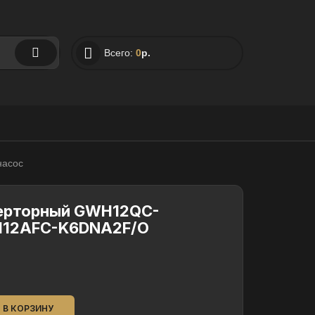
Всего:
0
р.
насос
верторный GWH12QC-
H12AFC-K6DNA2F/O
В КОРЗИНУ