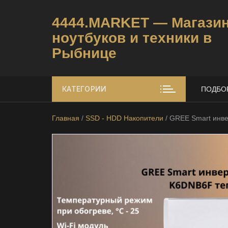
Перейти
к
4444.MARKET — Магази
содержимому
ноутбуков и техники в
Рыбнице
К
у
КАТЕГОРИИ
ПОДБО
п
и
т
Главная
/
SSD - HDD Накопители
/ GREE Smart ин
ь
б
/
у
н
о
у
т
б