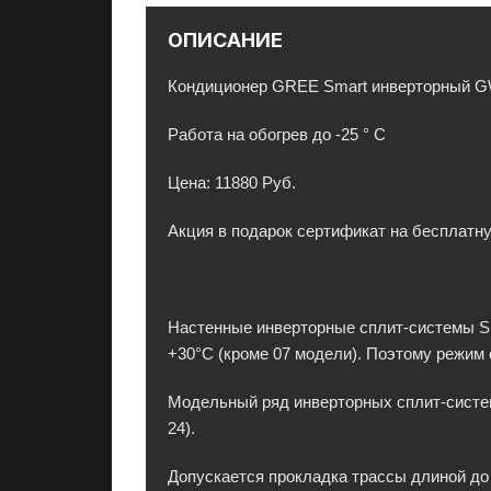
л
ОПИСАНИЕ
е
к
Кондиционер GREE Smart инверторный 
т
р
Работа на обогрев до -25 ° С
о
н
Цена: 11880 Руб.
и
к
Акция в подарок сертификат на бесплатну
у
в
П
Настенные инверторные сплит-системы Sm
М
+30°C (кроме 07 модели). Поэтому режим 
Р
с
Модельный ряд инверторных сплит-систем 
г
24).
а
р
Допускается прокладка трассы длиной до 
а