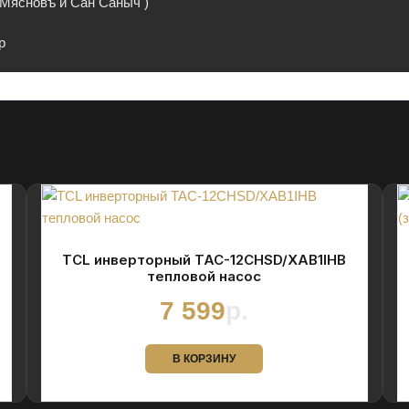
а Мясновъ и Сан Саныч )
p
TCL инверторный TAC-12CHSD/XAB1IHB
тепловой насос
7 599
р.
В КОРЗИНУ