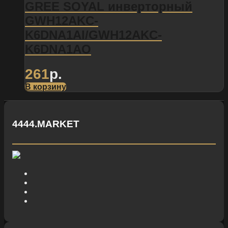
GREE SOYAL инверторный
GWH12AKC-
K6DNA1AI/GWH12AKC-
K6DNA1AO
261
р.
В корзину
4444.MARKET