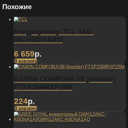
Похожие
Кондиционер TCL TAC-
09CHSD/XAB1I
6 659
р.
В корзину
DAIKIN COMFORA 09 (Inverter)
FTXP25MRXP25M
224
р.
В корзину