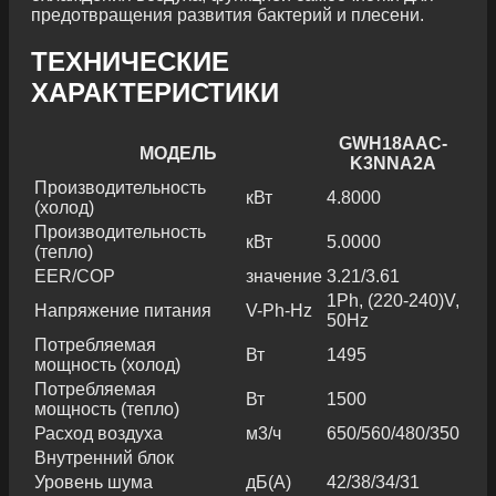
предотвращения развития бактерий и плесени.
ТЕХНИЧЕСКИЕ
ХАРАКТЕРИСТИКИ
GWH18AAC-
МОДЕЛЬ
K3NNA2A
Производительность
кВт
4.8000
(холод)
Производительность
кВт
5.0000
(тепло)
EER/COP
значение
3.21/3.61
1Ph, (220-240)V,
Напряжение питания
V-Ph-Hz
50Hz
Потребляемая
Вт
1495
мощность (холод)
Потребляемая
Вт
1500
мощность (тепло)
Расход воздуха
м3/ч
650/560/480/350
Внутренний блок
Уровень шума
дБ(А)
42/38/34/31