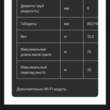
Диаметр труб
мм
6
(жидкость)
Габариты
мм
802×555×350
Вес
кг
31,5
Максимальная
м
25
длина магистрали
Максимальный
м
10
перепад высот
Дополнительно WI-FI модуль