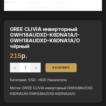
и
в
и
д
е
GREE CLIVIA инверторный
а
GWH18AUDXD-K6DNA1A/I-
л
GWH18AUDXD-K6DNA1A/O
ь
чёрный
н
215
р.
о
м
Количество
с
В КОРЗИНУ
товара
о
GREE
с
Категория:
SSD - HDD Накопители
CLIVIA
т
Метка:
инверторный
GREE CLIVIA инверторный GWH18AUDXD-
о
K6DNA1A/I-GWH18AUDXD-K6DNA1A/O
GWH18AUDXD-
я
K6DNA1A/I-
н
GWH18AUDXD-