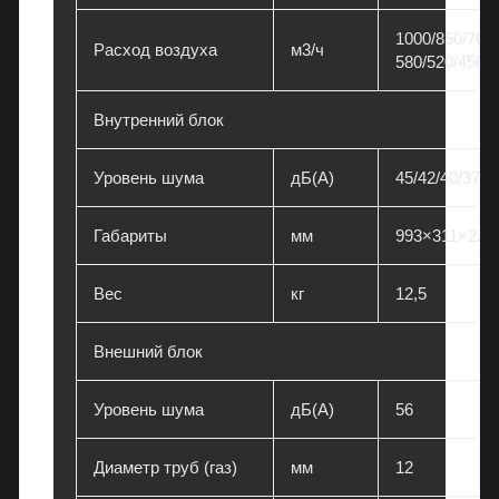
1000/850/760/
Расход воздуха
м3/ч
580/520/450
Внутренний блок
Уровень шума
дБ(А)
45/42/40/37/3
Габариты
мм
993×311×222
Вес
кг
12,5
Внешний блок
Уровень шума
дБ(А)
56
Диаметр труб (газ)
мм
12