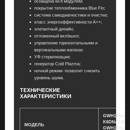
оснащена wi-fi модулем;
и
покрытие теплообменника Blue Fin;
е
система самодиагностики и очистки;
й
класс энергоэффективности A++;
и
элегантный дизайн;
в
отложенный вкл/выкл;
р
управление горизонтальными и
а
вертикальными жалюзи;
с
УФ стерилизация;
с
генератор Cold Plazma;
р
ночной режим- позволит снизить
о
уровень шума.
ч
ТЕХНИЧЕСКИЕ
к
ХАРАКТЕРИСТИКИ
у
.
GWH18AUDX
K6DNA1A/I-
МОДЕЛЬ
GWH18AUDX