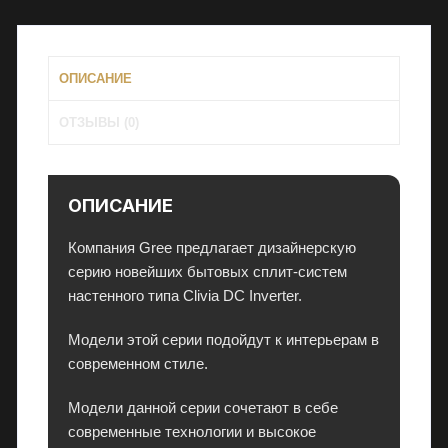
и
K6DNA1A/O
и
чёрный
,
к
ОПИСАНИЕ
о
ОТЗЫВЫ (0)
н
д
и
ц
ОПИСАНИЕ
и
о
Компания Gree предлагает дизайнерскую
н
серию новейших бытовых сплит-систем
е
настенного типа Clivia DC Inverter.
р
Модели этой серии подойдут к интерьерам в
ы
современном стиле.
и
э
Модели данной серии сочетают в себе
л
современные технологии и высокое
е