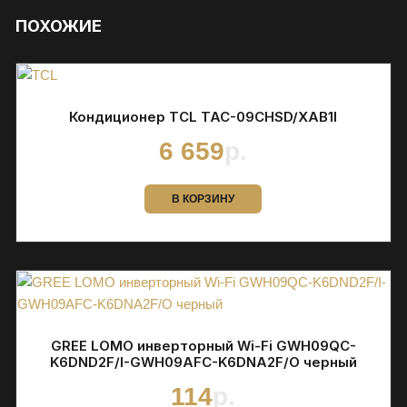
ПОХОЖИЕ
Кондиционер TCL TAC-09CHSD/XAB1I
6 659
р.
В КОРЗИНУ
GREE LOMO инверторный Wi-Fi GWH09QC-
K6DND2F/I-GWH09AFC-K6DNA2F/O черный
114
р.