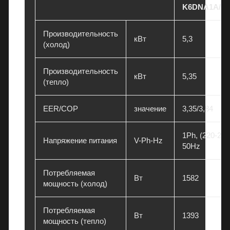
K6DNA1A/O
Производительность
кВт
5,3
(холод)
Производительность
кВт
5,35
(тепло)
EER/COP
значение
3,35/3,84
1Ph, (220-240
Напряжение питания
V-Ph-Hz
50Hz
Потребляемая
Вт
1582
мощность (холод)
Потребляемая
Вт
1393
мощность (тепло)