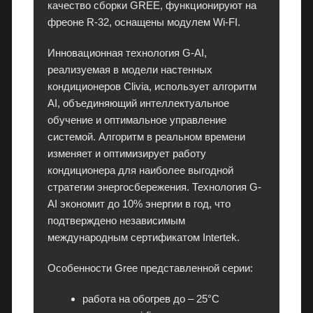
качество сборки GREE, функционируют на
к
фреоне R-32, оснащены модулем Wi-FI.
т
р
Инновационная технология G-AI,
о
реализуемая в модели настенных
н
кондиционеров Clivia, использует алгоритм
и
AI, объединяющий интеллектуальное
к
обучение и оптимальное управление
у
системой. Алгоритм в реальном времени
в
изменяет и оптимизирует работу
П
кондиционера для наиболее выгодной
М
стратегии энергосбережения. Технология G-
Р
AI экономит до 10% энергии в год, что
с
подтверждено независимым
г
международным сертификатом Intertek.
а
р
Особенности Gree представленной серии:
а
н
работа на обогрев до – 25°С
т